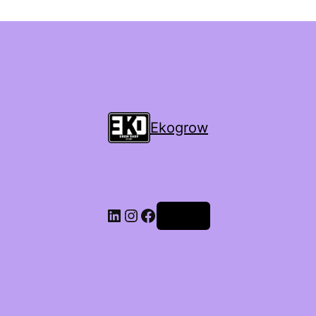
Ekogrow
Accedi