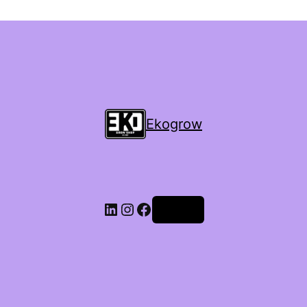
Ekogrow
Accedi