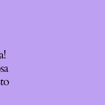
a!
sa
sto