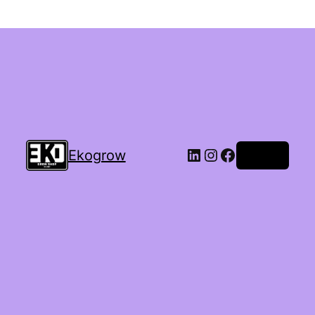
Ekogrow
Accedi