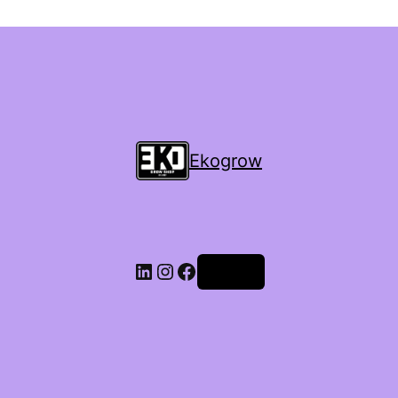
Ekogrow
Accedi