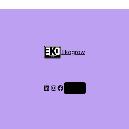
Ekogrow
Accedi