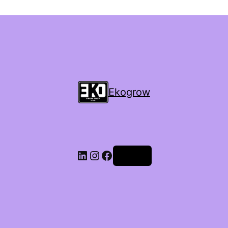
Ekogrow
Accedi