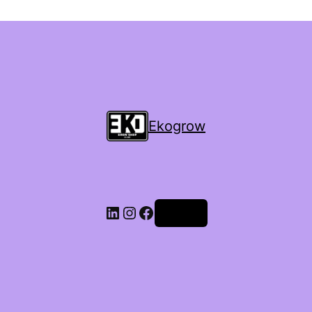
Ekogrow
Accedi