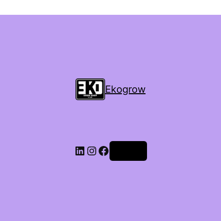
Ekogrow
Accedi