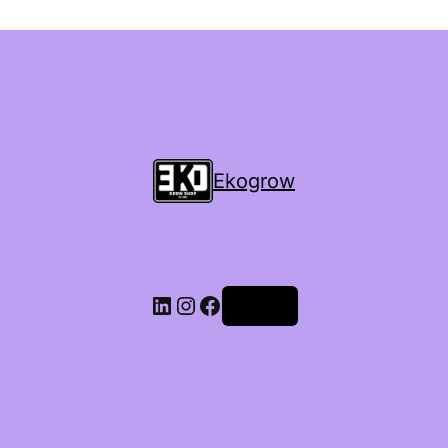
Ekogrow
Accedi