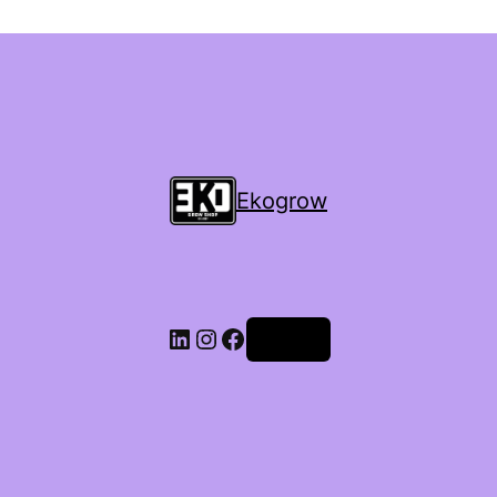
Ekogrow
Accedi