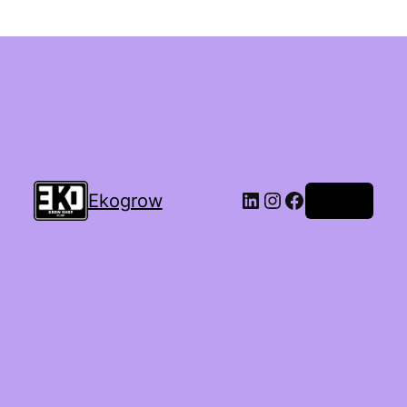
Ekogrow
Accedi