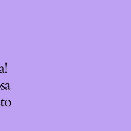
a!
sa
sto