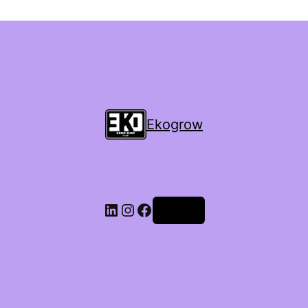
Ekogrow
Accedi