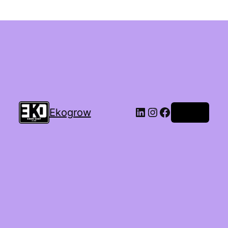
Ekogrow
Accedi