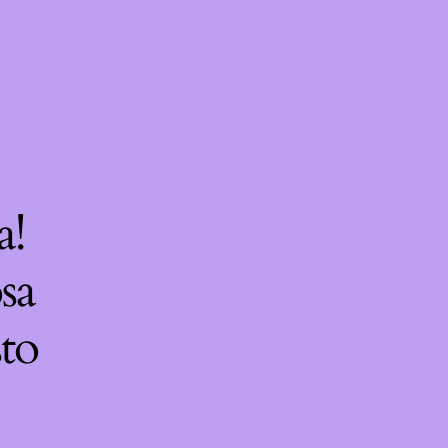
a!
sa
sto