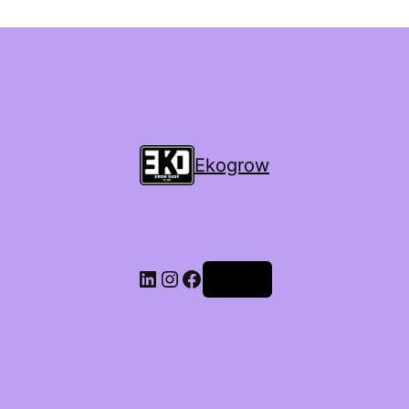
Ekogrow
Accedi