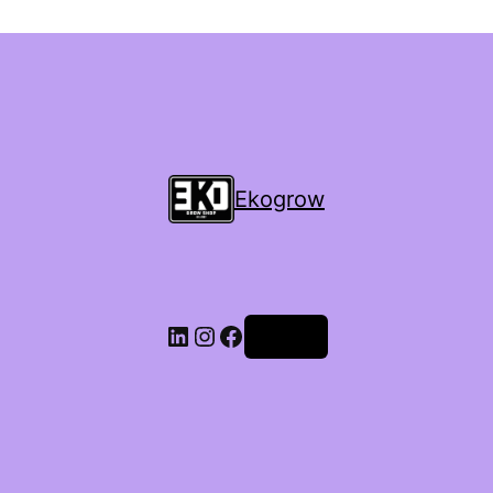
Ekogrow
Accedi