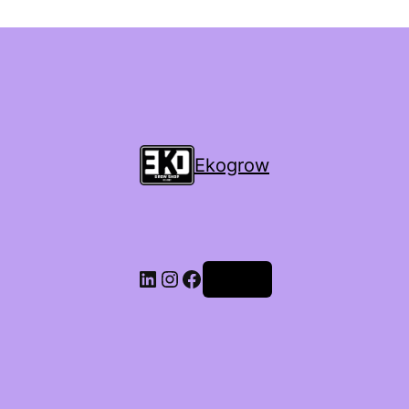
Ekogrow
Accedi