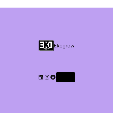
Ekogrow
Accedi