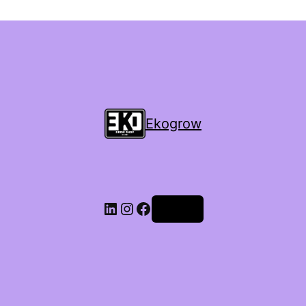
Ekogrow
Accedi