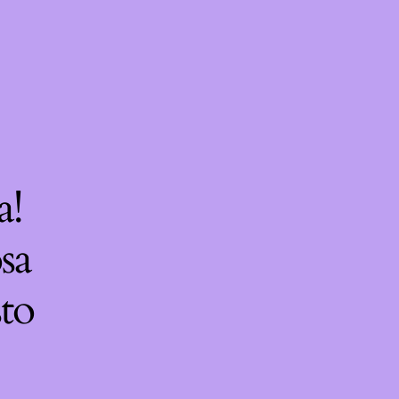
a!
sa
sto