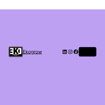
Ekogrow
Accedi