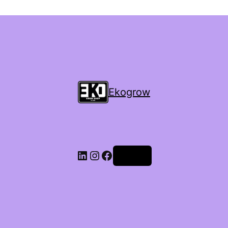
Ekogrow
Accedi