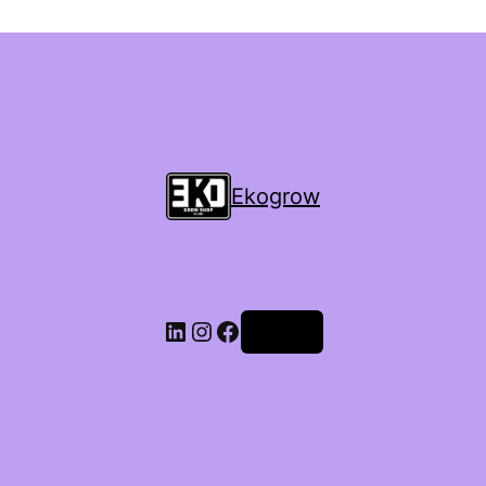
Ekogrow
Accedi