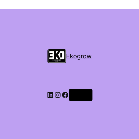
Ekogrow
Accedi