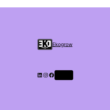
Ekogrow
Accedi