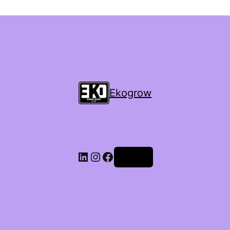
Ekogrow
Accedi