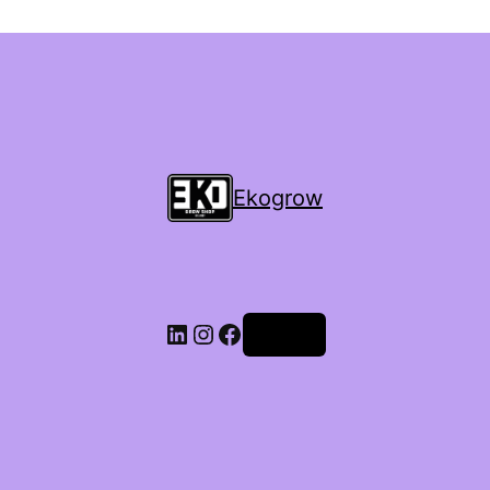
Ekogrow
Accedi