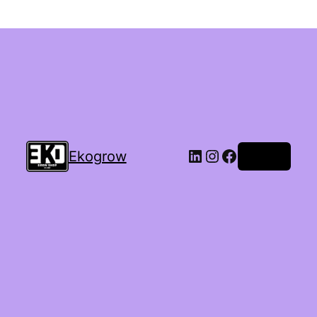
Ekogrow
Accedi