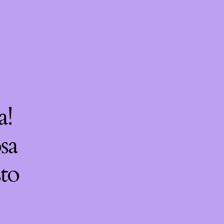
a!
sa
sto