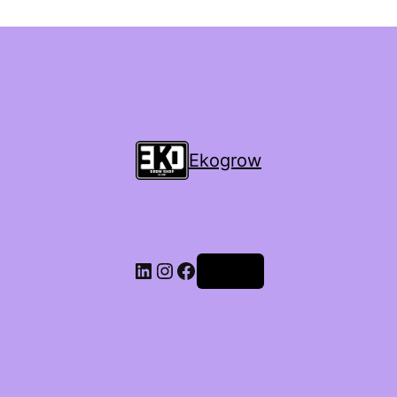
Ekogrow
Accedi