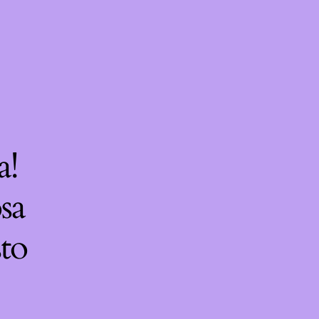
a!
sa
sto