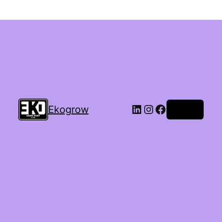
Ekogrow
Accedi