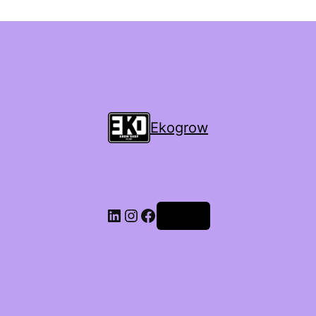
Ekogrow
Accedi