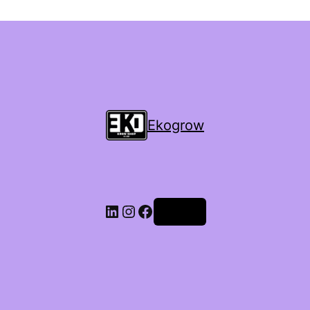
Ekogrow
Accedi