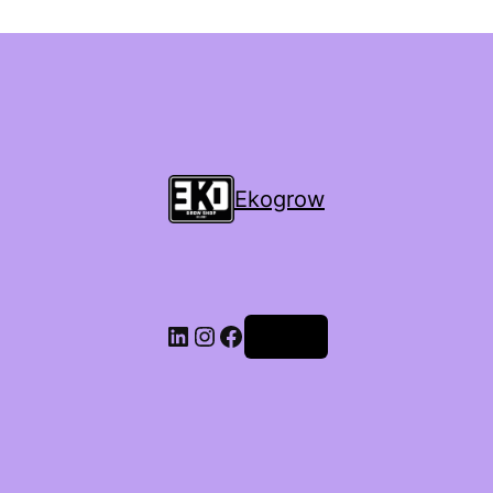
Ekogrow
Accedi