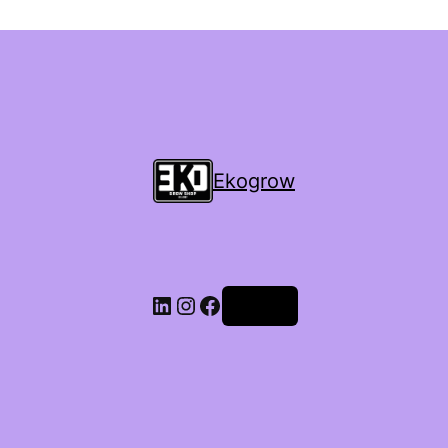
Ekogrow
Accedi