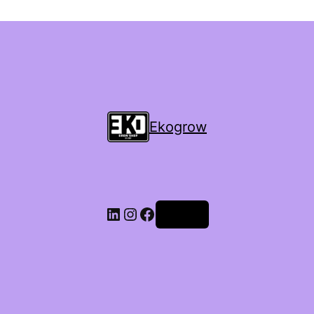
Ekogrow
Accedi