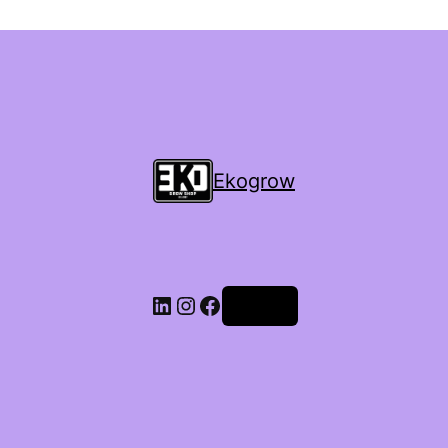
Ekogrow
Accedi