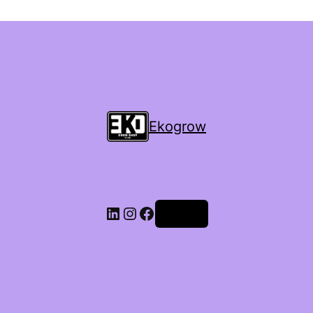
Ekogrow
Accedi