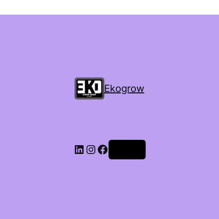
Ekogrow
Accedi