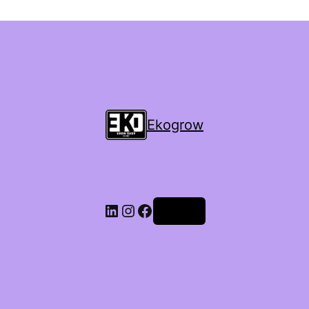
Ekogrow
Accedi