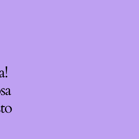
a!
sa
sto