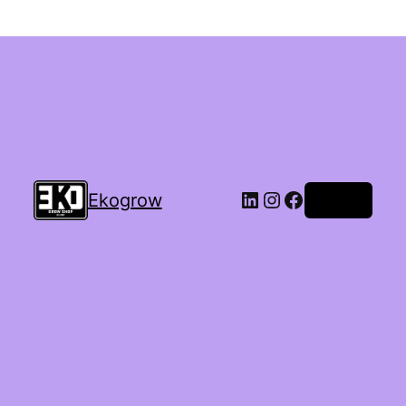
Ekogrow
Accedi