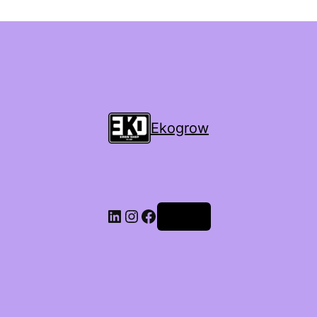
Ekogrow
Accedi