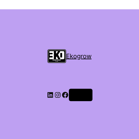
Ekogrow
Accedi