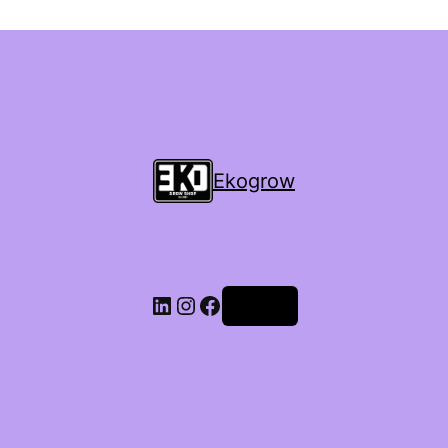
Ekogrow
Accedi