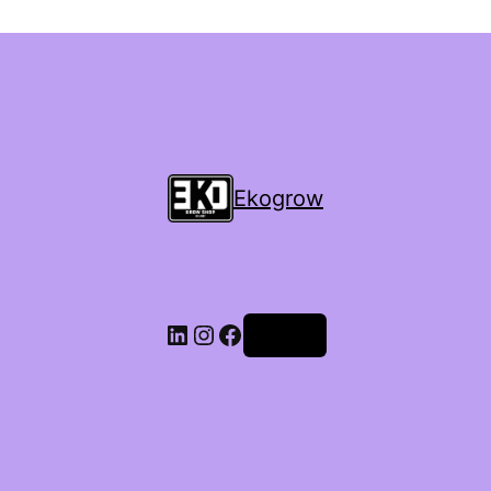
Ekogrow
Accedi