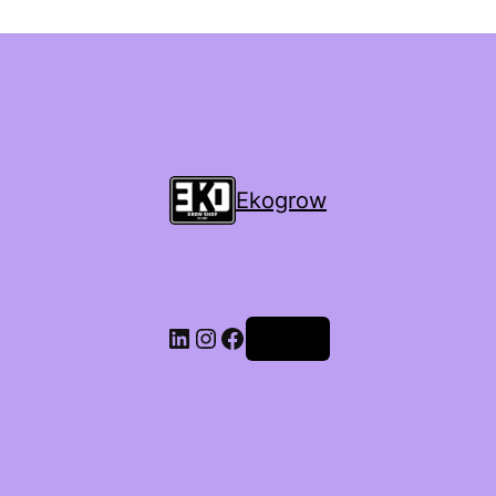
Ekogrow
Accedi