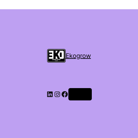
Ekogrow
Accedi