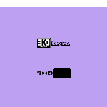
Ekogrow
Accedi