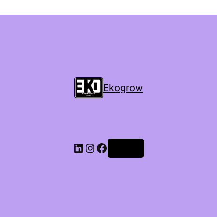
Ekogrow
Accedi