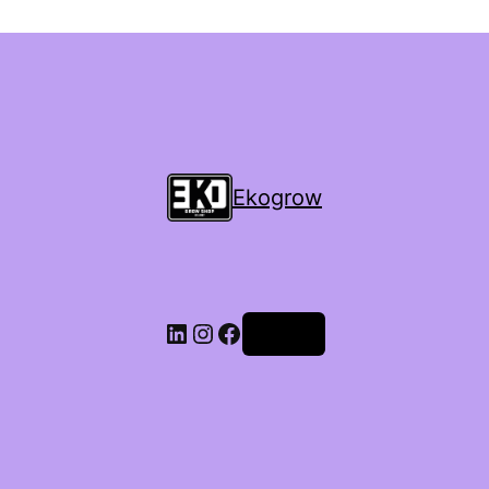
Ekogrow
Accedi