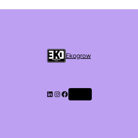
Ekogrow
Accedi