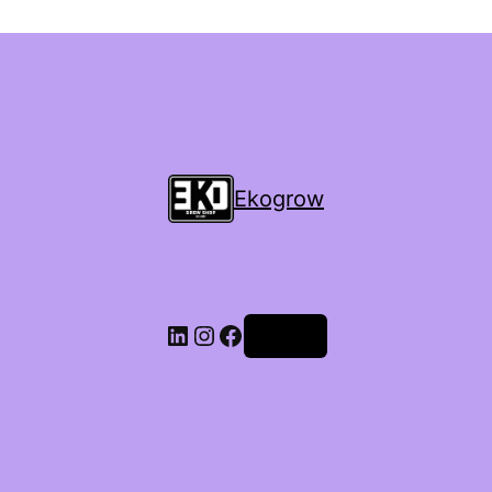
Ekogrow
Accedi