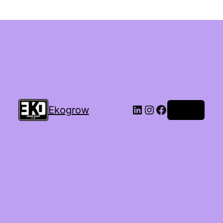
Ekogrow
Accedi